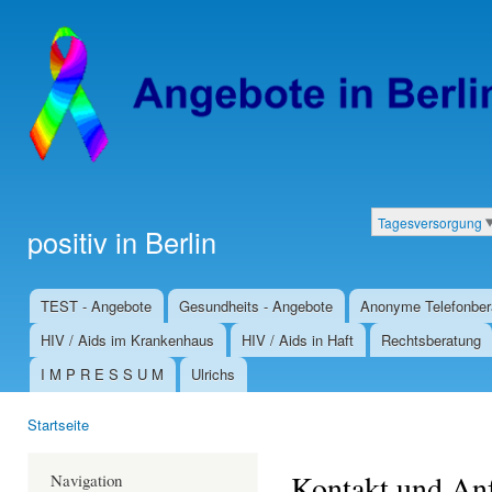
Dir
zu
Inha
Tagesversorgung
positiv in Berlin
Kategorien
TEST - Angebote
Gesundheits - Angebote
Anonyme Telefonber
Hauptmenü
HIV / Aids im Krankenhaus
HIV / Aids in Haft
Rechtsberatung
I M P R E S S U M
Ulrichs
Startseite
Sie sind hier
Kontakt und Anf
Navigation