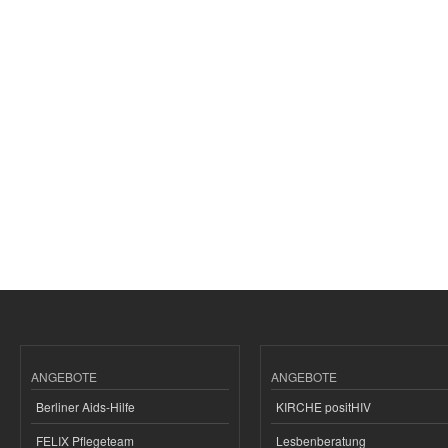
ANGEBOTE
ANGEBOTE
Berliner Aids-Hilfe
KIRCHE positHIV
FELIX Pflegeteam
Lesbenberatung