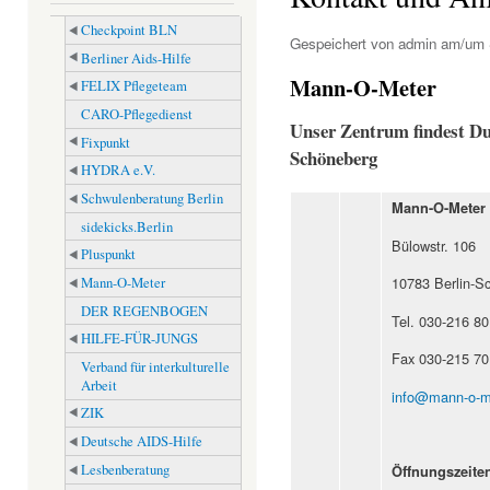
Checkpoint BLN
Gespeichert von
admin
am/um S
Berliner Aids-Hilfe
Mann-O-Meter
FELIX Pflegeteam
CARO-Pflegedienst
Unser Zentrum findest Du
Fixpunkt
Schöneberg
HYDRA e.V.
Schwulenberatung Berlin
Mann-O-Meter 
sidekicks.Berlin
Bülowstr. 106
Pluspunkt
10783 Berlin-S
Mann-O-Meter
DER REGENBOGEN
Tel. 030-216 80
HILFE-FÜR-JUNGS
Fax 030-215 70
Verband für interkulturelle
Arbeit
info@mann-o-m
ZIK
Deutsche AIDS-Hilfe
Lesbenberatung
Öffnungszeite