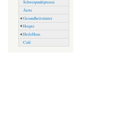
Schwerpunktpraxen
Ärzte
Gesundheitsämter
Hospiz
HeileHaus
Café