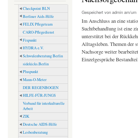
Checkpoint BLN
Gespeichert von
admin
am/um M
Berliner Aids-Hilfe
Im Anschluss an eine statio
FELIX Pflegeteam
Suchtbehandlung ist eine z
CARO-Pflegedienst
unterstützt bei der Rückkehr
Fixpunkt
Alltagsleben. Themen der s
HYDRA e.V.
Nachsorge weiter bearbeite
Schwulenberatung Berlin
Einzelgespräche Bestandte
sidekicks.Berlin
Pluspunkt
Mann-O-Meter
DER REGENBOGEN
HILFE-FÜR-JUNGS
Verband für interkulturelle
Arbeit
ZIK
Deutsche AIDS-Hilfe
Lesbenberatung