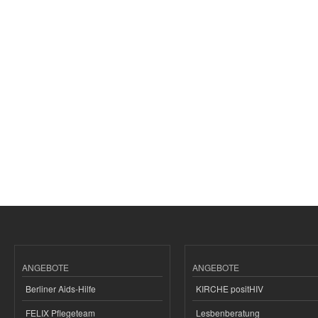
ANGEBOTE
ANGEBOTE
Berliner Aids-Hilfe
KIRCHE positHIV
FELIX Pflegeteam
Lesbenberatung