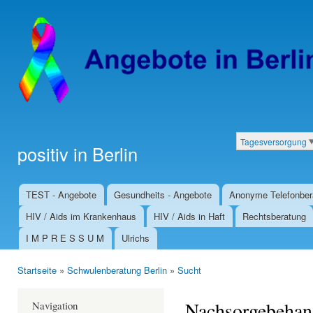
Dir
zu
Inha
Tagesversorgung
positiv in Berlin
Kategorien
TEST - Angebote
Gesundheits - Angebote
Anonyme Telefonber
Hauptmenü
HIV / Aids im Krankenhaus
HIV / Aids in Haft
Rechtsberatung
I M P R E S S U M
Ulrichs
Startseite
»
Schwulenberatung Berlin
»
Sucht
Sie sind hier
Nachsorgebehan
Navigation