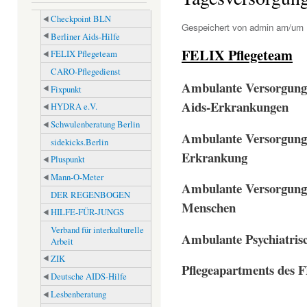
Checkpoint BLN
Gespeichert von
admin
am/um M
Berliner Aids-Hilfe
FELIX Pflegeteam
FELIX Pflegeteam
CARO-Pflegedienst
Ambulante Versorgung
Fixpunkt
Aids-Erkrankungen
HYDRA e.V.
Schwulenberatung Berlin
Ambulante Versorgung 
sidekicks.Berlin
Erkrankung
Pluspunkt
Mann-O-Meter
Ambulante Versorgung 
DER REGENBOGEN
Menschen
HILFE-FÜR-JUNGS
Verband für interkulturelle
Ambulante Psychiatris
Arbeit
ZIK
Pflegeapartments des 
Deutsche AIDS-Hilfe
Lesbenberatung