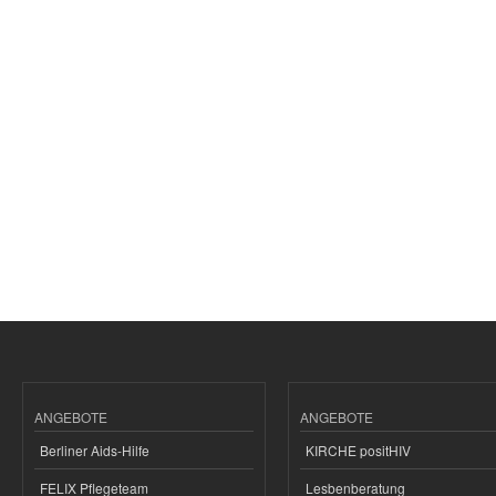
ANGEBOTE
ANGEBOTE
Berliner Aids-Hilfe
KIRCHE positHIV
FELIX Pflegeteam
Lesbenberatung