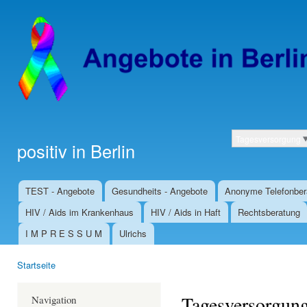
Dir
zu
Inha
Tagesversorgung
positiv in Berlin
Kategorien
TEST - Angebote
Gesundheits - Angebote
Anonyme Telefonber
Hauptmenü
HIV / Aids im Krankenhaus
HIV / Aids in Haft
Rechtsberatung
I M P R E S S U M
Ulrichs
Startseite
Sie sind hier
Tagesversorgun
Navigation