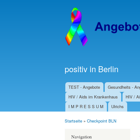
positiv in Berlin
TEST - Angebote
Gesundheits - An
Hauptmenü
HIV / Aids im Krankenhaus
HIV / Ai
I M P R E S S U M
Ulrichs
Startseite
»
Checkpoint BLN
Sie sind hier
Navigation