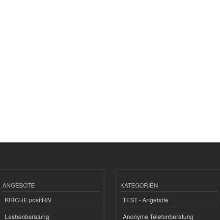
ANGEBOTE
KATEGORIEN
KIRCHE positHIV
TEST - Angebote
Lesbenberatung
Anonyme Telefonberatung