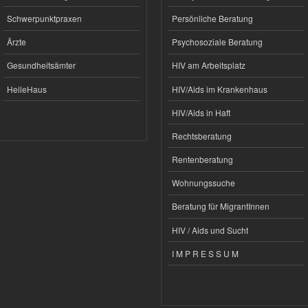
Schwerpunktpraxen
Persönliche Beratung
Ärzte
Psychosoziale Beratung
Gesundheitsämter
HIV am Arbeitsplatz
HeileHaus
HIV/Aids im Krankenhaus
HIV/Aids in Haft
Rechtsberatung
Rentenberatung
Wohnungssuche
Beratung für MigrantInnen
HIV / Aids und Sucht
I M P R E S S U M