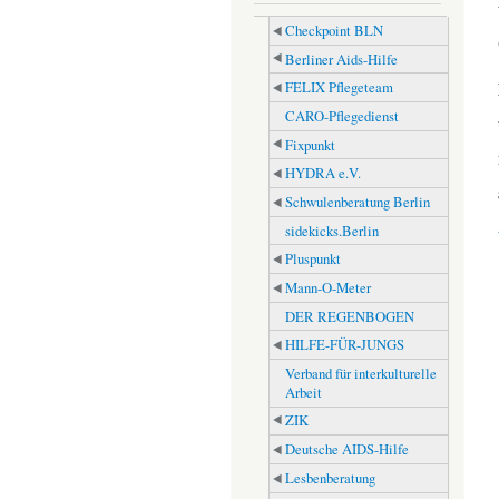
Checkpoint BLN
Berliner Aids-Hilfe
FELIX Pflegeteam
CARO-Pflegedienst
Fixpunkt
HYDRA e.V.
Schwulenberatung Berlin
sidekicks.Berlin
Pluspunkt
Mann-O-Meter
DER REGENBOGEN
HILFE-FÜR-JUNGS
Verband für interkulturelle
Arbeit
ZIK
Deutsche AIDS-Hilfe
Lesbenberatung