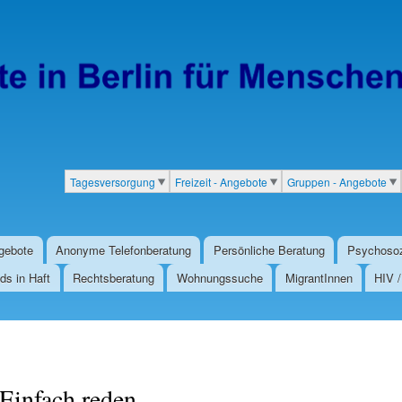
Direkt
zum
Inhalt
Tagesversorgung
Freizeit - Angebote
Gruppen - Angebote
Kategorien
gebote
Anonyme Telefonberatung
Persönliche Beratung
Psychosoz
ds in Haft
Rechtsberatung
Wohnungssuche
MigrantInnen
HIV 
Einfach reden