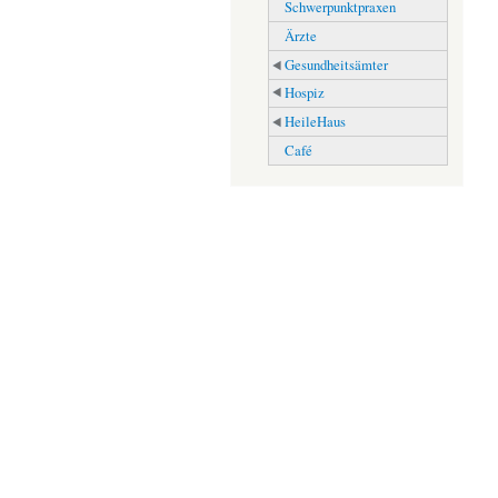
Schwerpunktpraxen
Ärzte
Gesundheitsämter
Hospiz
HeileHaus
Café