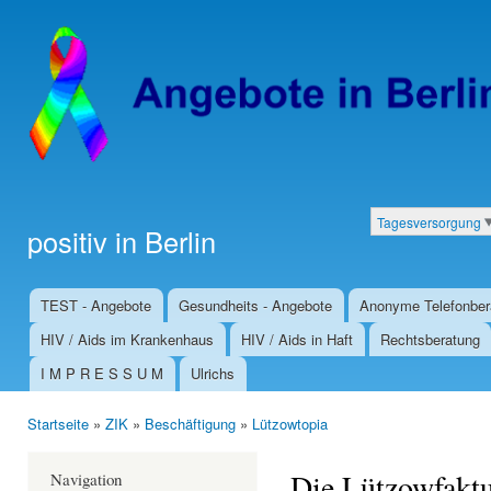
Dir
zu
Inha
Tagesversorgung
positiv in Berlin
Kategorien
TEST - Angebote
Gesundheits - Angebote
Anonyme Telefonber
Hauptmenü
HIV / Aids im Krankenhaus
HIV / Aids in Haft
Rechtsberatung
I M P R E S S U M
Ulrichs
Startseite
»
ZIK
»
Beschäftigung
»
Lützowtopia
Sie sind hier
Die Lützowfakt
Navigation