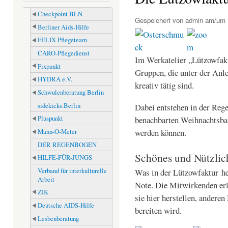
Checkpoint BLN
Gespeichert von
admin
am/um M
Berliner Aids-Hilfe
FELIX Pflegeteam
CARO-Pflegedienst
Im Werkatelier „Lützowfakt
Fixpunkt
Gruppen, die unter der Anl
HYDRA e.V.
kreativ tätig sind.
Schwulenberatung Berlin
sidekicks.Berlin
Dabei entstehen in der Rege
benachbarten Weihnachtsbas
Pluspunkt
werden können.
Mann-O-Meter
DER REGENBOGEN
Schönes und Nützlic
HILFE-FÜR-JUNGS
Was in der Lützowfaktur he
Verband für interkulturelle
Arbeit
Note. Die Mitwirkenden erl
ZIK
sie hier herstellen, andere
Deutsche AIDS-Hilfe
bereiten wird.
Lesbenberatung