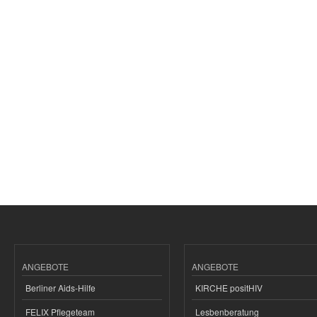
ANGEBOTE
ANGEBOTE
Berliner Aids-Hilfe
KIRCHE positHIV
FELIX Pflegeteam
Lesbenberatung