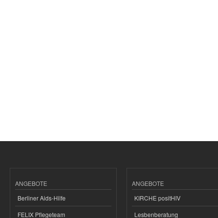
ANGEBOTE
ANGEBOTE
Berliner Aids-Hilfe
KIRCHE positHIV
FELIX Pflegeteam
Lesbenberatung