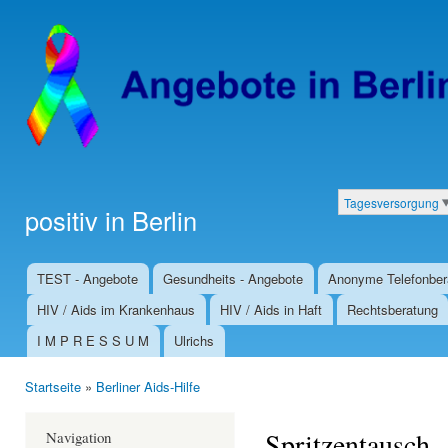
Dir
zu
Inha
Tagesversorgung
positiv in Berlin
Kategorien
TEST - Angebote
Gesundheits - Angebote
Anonyme Telefonber
Hauptmenü
HIV / Aids im Krankenhaus
HIV / Aids in Haft
Rechtsberatung
I M P R E S S U M
Ulrichs
Startseite
»
Berliner Aids-Hilfe
Sie sind hier
Spritzentausch
Navigation