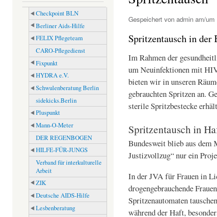
Checkpoint BLN
Gespeichert von
admin
am/um M
Berliner Aids-Hilfe
Spritzentausch in der
FELIX Pflegeteam
CARO-Pflegedienst
Im Rahmen der gesundheitl
Fixpunkt
um Neuinfektionen mit HIV 
HYDRA e.V.
bieten wir in unseren Räum
Schwulenberatung Berlin
gebrauchten Spritzen an. G
sidekicks.Berlin
sterile Spritzbestecke erhält
Pluspunkt
Mann-O-Meter
Spritzentausch in Ha
DER REGENBOGEN
Bundesweit blieb aus dem M
HILFE-FÜR-JUNGS
Justizvollzug“ nur ein Proje
Verband für interkulturelle
Arbeit
In der JVA für Frauen in Li
ZIK
drogengebrauchende Frauen 
Deutsche AIDS-Hilfe
Spritzenautomaten tausche
Lesbenberatung
während der Haft, besonder