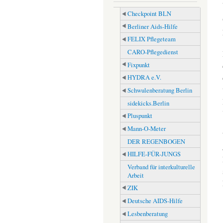
Checkpoint BLN
Berliner Aids-Hilfe
FELIX Pflegeteam
CARO-Pflegedienst
Fixpunkt
HYDRA e.V.
Schwulenberatung Berlin
sidekicks.Berlin
Pluspunkt
Mann-O-Meter
DER REGENBOGEN
HILFE-FÜR-JUNGS
Verband für interkulturelle
Arbeit
ZIK
Deutsche AIDS-Hilfe
Lesbenberatung