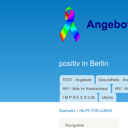
positiv in Berlin
TEST - Angebote
Gesundheits - An
Hauptmenü
HIV / Aids im Krankenhaus
HIV / Ai
I M P R E S S U M
Ulrichs
Startseite
»
HILFE-FÜR-JUNGS
Sie sind hier
Navigation