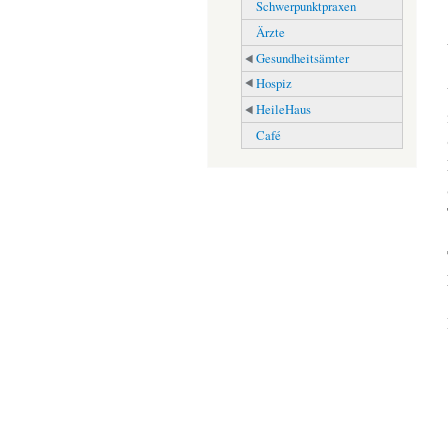
Schwerpunktpraxen
Ärzte
Gesundheitsämter
Hospiz
HeileHaus
Café