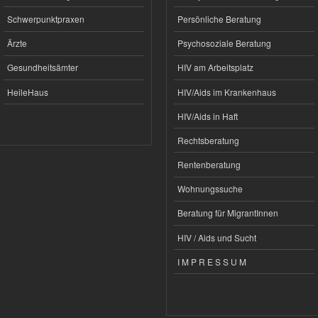
Schwerpunktpraxen
Persönliche Beratung
Ärzte
Psychosoziale Beratung
Gesundheitsämter
HIV am Arbeitsplatz
HeileHaus
HIV/Aids im Krankenhaus
HIV/Aids in Haft
Rechtsberatung
Rentenberatung
Wohnungssuche
Beratung für MigrantInnen
HIV / Aids und Sucht
I M P R E S S U M