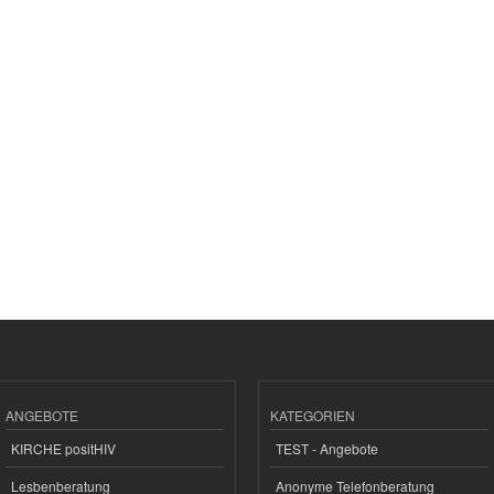
ANGEBOTE
KATEGORIEN
KIRCHE positHIV
TEST - Angebote
Lesbenberatung
Anonyme Telefonberatung