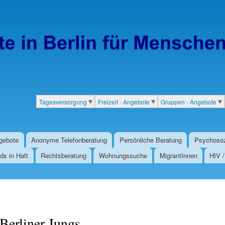
Direkt
zum
Inhalt
Tagesversorgung
Freizeit - Angebote
Gruppen - Angebote
Kategorien
gebote
Anonyme Telefonberatung
Persönliche Beratung
Psychosoz
ds in Haft
Rechtsberatung
Wohnungssuche
MigrantInnen
HIV 
Berliner Jungs