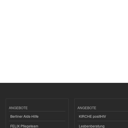
ANGEBOTE
ANGEBOTE
Berliner Aids-Hilfe
KIRCHE positHIV
FELIX Pflegeteam
Lesbenberatung