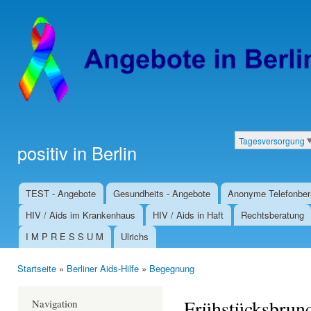
Dir
zu
Inha
Tagesversorgung
positiv in Berlin
Kategorien
TEST - Angebote
Gesundheits - Angebote
Anonyme Telefonber
Hauptmenü
HIV / Aids im Krankenhaus
HIV / Aids in Haft
Rechtsberatung
I M P R E S S U M
Ulrichs
Startseite
»
Berliner Aids-Hilfe
»
Begegnung
Sie sind hier
Frühstücksbrun
Navigation