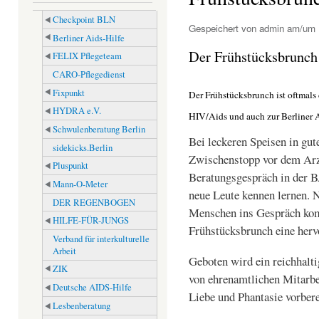
Checkpoint BLN
Gespeichert von
admin
am/um M
Berliner Aids-Hilfe
Der Frühstücksbrunch
FELIX Pflegeteam
CARO-Pflegedienst
Fixpunkt
Der Frühstücksbrunch ist oftmals
HYDRA e.V.
HIV/Aids und auch zur Berliner 
Schwulenberatung Berlin
Bei leckeren Speisen in gu
sidekicks.Berlin
Zwischenstopp vor dem Arz
Pluspunkt
Beratungsgespräch in der B
Mann-O-Meter
neue Leute kennen lernen. 
DER REGENBOGEN
Menschen ins Gespräch kom
HILFE-FÜR-JUNGS
Frühstücksbrunch eine herv
Verband für interkulturelle
Arbeit
Geboten wird ein reichhalti
ZIK
von ehrenamtlichen Mitarbe
Deutsche AIDS-Hilfe
Liebe und Phantasie vorbere
Lesbenberatung