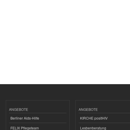
ANGEBOTE
ANGEBOTE
Berliner Aids-Hilfe
KIRCHE positHIV
FELIX Pflegeteam
Lesbenberatung