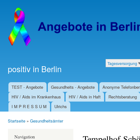
Dir
zu
Inha
Tagesversorgung
positiv in Berlin
Kategorien
TEST - Angebote
Gesundheits - Angebote
Anonyme Telefonber
Hauptmenü
HIV / Aids im Krankenhaus
HIV / Aids in Haft
Rechtsberatung
I M P R E S S U M
Ulrichs
Startseite
»
Gesundheitsämter
Sie sind hier
Tempelhof-Schö
Navigation