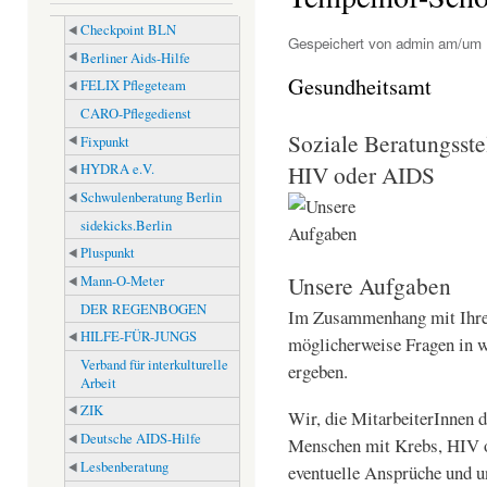
Checkpoint BLN
Gespeichert von
admin
am/um F
Berliner Aids-Hilfe
Gesundheitsamt
FELIX Pflegeteam
CARO-Pflegedienst
Soziale Beratungsste
Fixpunkt
HIV oder AIDS
HYDRA e.V.
Schwulenberatung Berlin
sidekicks.Berlin
Pluspunkt
Unsere Aufgaben
Mann-O-Meter
DER REGENBOGEN
Im Zusammenhang mit Ihre
HILFE-FÜR-JUNGS
möglicherweise Fragen in wi
Verband für interkulturelle
ergeben.
Arbeit
ZIK
Wir, die MitarbeiterInnen d
Deutsche AIDS-Hilfe
Menschen mit Krebs, HIV o
Lesbenberatung
eventuelle Ansprüche und un