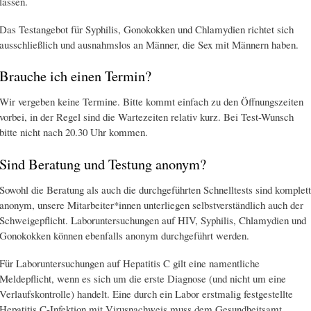
lassen.
Das Testangebot für Syphilis, Gonokokken und Chlamydien richtet sich
ausschließlich und ausnahmslos an Männer, die Sex mit Männern haben.
Brauche ich einen Termin?
Wir vergeben keine Termine. Bitte kommt einfach zu den Öffnungszeiten
vorbei, in der Regel sind die Wartezeiten relativ kurz. Bei Test-Wunsch
bitte nicht nach 20.30 Uhr kommen.
Sind Beratung und Testung anonym?
Sowohl die Beratung als auch die durchgeführten Schnelltests sind komplett
anonym, unsere Mitarbeiter*innen unterliegen selbstverständlich auch der
Schweigepflicht. Laboruntersuchungen auf HIV, Syphilis, Chlamydien und
Gonokokken können ebenfalls anonym durchgeführt werden.
Für Laboruntersuchungen auf Hepatitis C gilt eine namentliche
Meldepflicht, wenn es sich um die erste Diagnose (und nicht um eine
Verlaufskontrolle) handelt. Eine durch ein Labor erstmalig festgestellte
Hepatitis C-Infektion mit Virusnachweis muss dem Gesundheitsamt