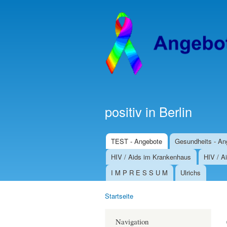
positiv in Berlin
TEST - Angebote
Gesundheits - An
Hauptmenü
HIV / Aids im Krankenhaus
HIV / Ai
I M P R E S S U M
Ulrichs
Startseite
Sie sind hier
Navigation