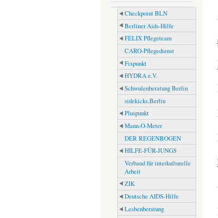
Checkpoint BLN
Berliner Aids-Hilfe
FELIX Pflegeteam
CARO-Pflegedienst
Fixpunkt
HYDRA e.V.
Schwulenberatung Berlin
sidekicks.Berlin
Pluspunkt
Mann-O-Meter
DER REGENBOGEN
HILFE-FÜR-JUNGS
Verband für interkulturelle
Arbeit
ZIK
Deutsche AIDS-Hilfe
Lesbenberatung