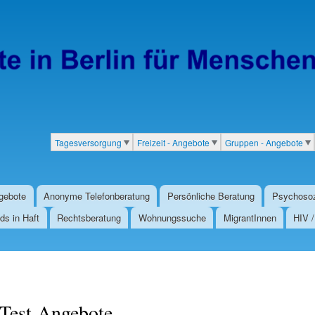
Direkt
zum
Inhalt
Tagesversorgung
Freizeit - Angebote
Gruppen - Angebote
Kategorien
gebote
Anonyme Telefonberatung
Persönliche Beratung
Psychosoz
ds in Haft
Rechtsberatung
Wohnungssuche
MigrantInnen
HIV 
Test-Angebote