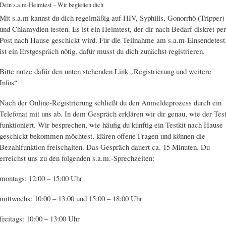
Dein s.a.m-Heimtest – Wir begleiten dich
Mit s.a.m kannst du dich regelmäßig auf HIV, Syphilis, Gonorrhö (Tripper)
und Chlamydien testen. Es ist ein Heimtest, der dir nach Bedarf diskret per
Post nach Hause geschickt wird. Für die Teilnahme am s.a.m-Einsendetest
ist ein Erstgespräch nötig, dafür musst du dich zunächst registrieren.
Bitte nutze dafür den unten stehenden Link „Registrierung und weitere
Infos“
Nach der Online-Registrierung schließt du den Anmeldeprozess durch ein
Telefonat mit uns ab. In dem Gespräch erklären wir dir genau, wie der Tes
funktioniert. Wir besprechen, wie häufig du künftig ein Testkit nach Hause
geschickt bekommen möchtest, klären offene Fragen und können die
Bezahlfunktion freischalten. Das Gespräch dauert ca. 15 Minuten. Du
erreichst uns zu den folgenden s.a.m.-Sprechzeiten:
montags: 12:00 – 15:00 Uhr
mittwochs: 10:00 – 13:00 und 15:00 – 18:00 Uhr
freitags: 10:00 – 13:00 Uhr