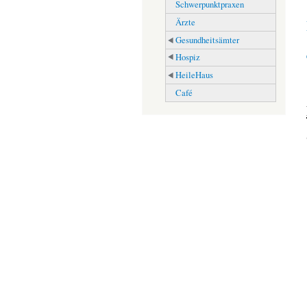
Schwerpunktpraxen
Ärzte
Gesundheitsämter
Hospiz
HeileHaus
Café